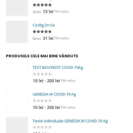
fost:
20 lei.
34 lei.
4.75
out of 5
Prețul
Prețul
15
lei
25
lei
TVA inclus
inițial
curent
a
este:
Ca Mg Zn Se
fost:
15 lei.
25 lei.
4.67
out of 5
Prețul
Prețul
31
lei
52
lei
TVA inclus
inițial
curent
a
este:
PRODUSELE CELE MAI BINE VÂNDUTE
fost:
31 lei.
52 lei.
TEST BIOCREDIT COVID-19Ag
0
out of 5
Interval
–
10
lei
200
lei
TVA inclus
de
prețuri:
GENEDIA W COVID-19 Ag
10 lei
până
0
out of 5
Interval
–
10
lei
200
lei
TVA inclus
la
de
200 lei
prețuri:
Teste individuale GENEDIA W COVID-19 Ag
10 lei
până
0
out of 5