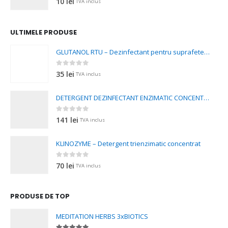
10
lei
TVA inclus
la
200 lei
ULTIMELE PRODUSE
GLUTANOL RTU – Dezinfectant pentru suprafete si instrumenta
0
out of 5
35
lei
TVA inclus
DETERGENT DEZINFECTANT ENZIMATIC CONCENTRAT
0
out of 5
141
lei
TVA inclus
KLINOZYME – Detergent trienzimatic concentrat
0
out of 5
70
lei
TVA inclus
PRODUSE DE TOP
MEDITATION HERBS 3xBIOTICS