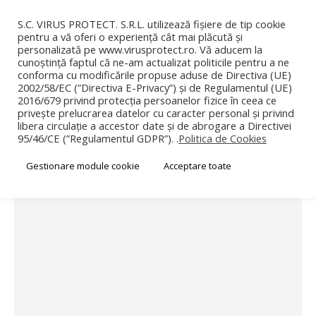
0
0
S.C. VIRUS PROTECT. S.R.L. utilizează fișiere de tip cookie
pentru a vă oferi o experiență cât mai plăcută și
personalizată pe www.virusprotect.ro. Vă aducem la
cunoștință faptul că ne-am actualizat politicile pentru a ne
conforma cu modificările propuse aduse de Directiva (UE)
2002/58/EC (”Directiva E-Privacy”) și de Regulamentul (UE)
2016/679 privind protecția persoanelor fizice în ceea ce
privește prelucrarea datelor cu caracter personal și privind
MAGAZIN
DEZINFECTIE
libera circulație a accestor date și de abrogare a Directivei
DEZINFECTANT PRIN NEBULIZARE NDP AIR TOTAL
95/46/CE (”Regulamentul GDPR”). .
Politica de Cookies
Gestionare module cookie
Acceptare toate