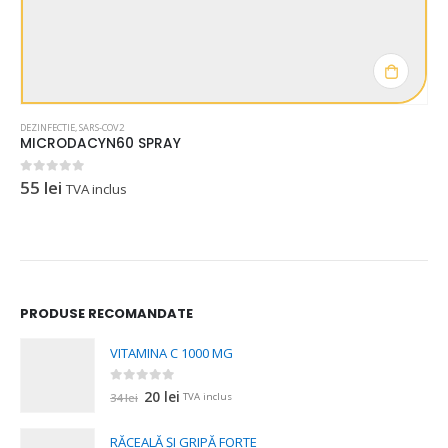
DEZINFECTIE
,
SARS-COV2
MICRODACYN60 SPRAY
55
lei
0
out of 5
TVA inclus
PRODUSE RECOMANDATE
VITAMINA C 1000 MG
0
out of 5
Prețul
Prețul
20
lei
34
lei
TVA inclus
inițial
curent
a
este:
RĂCEALĂ ȘI GRIPĂ FORTE