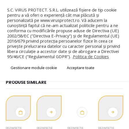
0
0
S.C. VIRUS PROTECT. S.R.L. utilizează fișiere de tip cookie
pentru a vă oferi o experiență cât mai plăcută și
personalizată pe www.virusprotect.ro. Vă aducem la
cunoștință faptul că ne-am actualizat politicile pentru a ne
conforma cu modificările propuse aduse de Directiva (UE)
2002/58/EC (”Directiva E-Privacy”) și de Regulamentul (UE)
2016/679 privind protecția persoanelor fizice în ceea ce
MAGAZIN
DEZINFECTIE
privește prelucrarea datelor cu caracter personal și privind
libera circulație a accestor date și de abrogare a Directivei
KLINOZYME – DETERGENT TRIENZIMATIC CONCENTRAT
95/46/CE (”Regulamentul GDPR”). .
Politica de Cookies
Gestionare module cookie
Acceptare toate
PRODUSE SIMILARE
DEZINFECTIE
DEZINFECTIE
DEZINFECTIE
DEZINFECTIE