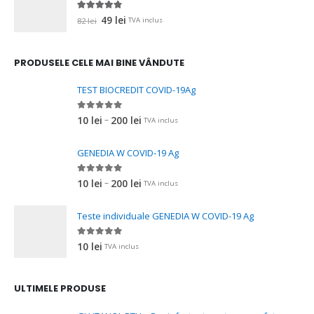
fost:
15 lei.
25 lei.
4.67
out of 5
Prețul
Prețul
49
lei
82
lei
TVA inclus
inițial
curent
a
este:
PRODUSELE CELE MAI BINE VÂNDUTE
fost:
49 lei.
82 lei.
TEST BIOCREDIT COVID-19Ag
0
out of 5
Interval
–
10
lei
200
lei
TVA inclus
de
prețuri:
GENEDIA W COVID-19 Ag
10 lei
până
0
out of 5
Interval
–
10
lei
200
lei
TVA inclus
la
de
200 lei
prețuri:
Teste individuale GENEDIA W COVID-19 Ag
10 lei
până
0
out of 5
10
lei
TVA inclus
la
200 lei
ULTIMELE PRODUSE