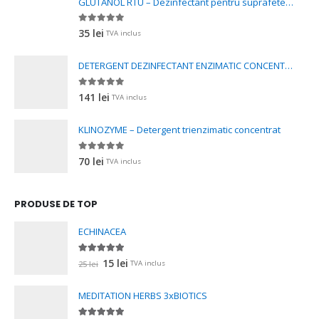
GLUTANOL RTU – Dezinfectant pentru suprafete si instrumenta
0
out of 5
35
lei
TVA inclus
DETERGENT DEZINFECTANT ENZIMATIC CONCENTRAT
0
out of 5
141
lei
TVA inclus
KLINOZYME – Detergent trienzimatic concentrat
0
out of 5
70
lei
TVA inclus
PRODUSE DE TOP
ECHINACEA
5.00
out of 5
Prețul
Prețul
15
lei
25
lei
TVA inclus
inițial
curent
a
este:
MEDITATION HERBS 3xBIOTICS
fost:
15 lei.