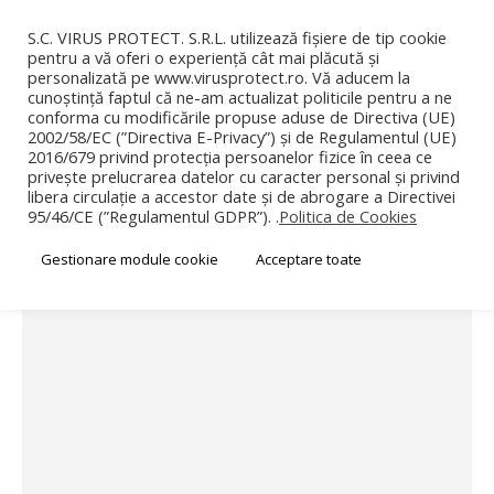
0
0
S.C. VIRUS PROTECT. S.R.L. utilizează fișiere de tip cookie
pentru a vă oferi o experiență cât mai plăcută și
personalizată pe www.virusprotect.ro. Vă aducem la
cunoștință faptul că ne-am actualizat politicile pentru a ne
conforma cu modificările propuse aduse de Directiva (UE)
2002/58/EC (”Directiva E-Privacy”) și de Regulamentul (UE)
2016/679 privind protecția persoanelor fizice în ceea ce
privește prelucrarea datelor cu caracter personal și privind
MAGAZIN
CURATENIE
libera circulație a accestor date și de abrogare a Directivei
DOZATOR SAPUN LICHID CU SENZOR DIN INOX SATINAT MECO
95/46/CE (”Regulamentul GDPR”). .
Politica de Cookies
Gestionare module cookie
Acceptare toate