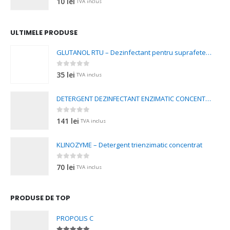
10
lei
TVA inclus
la
200 lei
ULTIMELE PRODUSE
GLUTANOL RTU – Dezinfectant pentru suprafete si instrumenta
0
out of 5
35
lei
TVA inclus
DETERGENT DEZINFECTANT ENZIMATIC CONCENTRAT
0
out of 5
141
lei
TVA inclus
KLINOZYME – Detergent trienzimatic concentrat
0
out of 5
70
lei
TVA inclus
PRODUSE DE TOP
PROPOLIS C