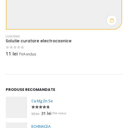
CURATENIE
Solutie curatare electrocasnice
11
lei
0
out of 5
TVA inclus
PRODUSE RECOMANDATE
Ca Mg Zn Se
4.67
out of 5
Prețul
Prețul
31
lei
52
lei
TVA inclus
inițial
curent
a
este:
ECHINACEA