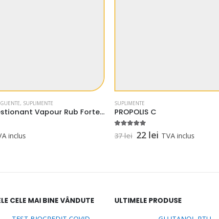
NGUENTE
,
SUPLIMENTE
SUPLIMENTE
Decongestionant Vapour Rub Forte, General Medicine, textura crema, 40 g
PROPOLIS C
5.00
out of 5
Prețul
Prețul
22
lei
A inclus
37
lei
TVA inclus
inițial
curent
a
este:
fost:
22 lei.
37 lei.
LE CELE MAI BINE VÂNDUTE
ULTIMELE PRODUSE
TEST BIOCREDIT COVID-19Ag