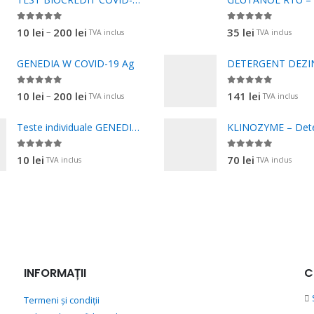
0
out of 5
0
out of 5
Interval
–
10
lei
200
lei
35
lei
TVA inclus
TVA inclus
de
GENEDIA W COVID-19 Ag
prețuri:
10 lei
0
out of 5
0
out of 5
Interval
–
10
lei
200
lei
141
lei
TVA inclus
TVA inclus
până
de
la
Teste individuale GENEDIA W COVID-19 Ag
prețuri:
200 lei
10 lei
0
out of 5
0
out of 5
10
lei
70
lei
TVA inclus
TVA inclus
până
la
200 lei
INFORMAȚII
C
S
Termeni și condiții