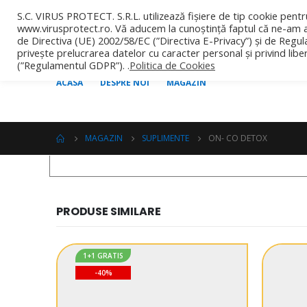
S.C. VIRUS PROTECT. S.R.L. utilizează fișiere de tip cookie pentr
www.virusprotect.ro. Vă aducem la cunoștință faptul că ne-am a
de Directiva (UE) 2002/58/EC (”Directiva E-Privacy”) și de Regul
privește prelucrarea datelor cu caracter personal și privind libe
(”Regulamentul GDPR”). .
Politica de Cookies
ACASA
DESPRE NOI
MAGAZIN
MAGAZIN
SUPLIMENTE
ON- CO DETOX
PRODUSE SIMILARE
1+1 GRATIS
-40%