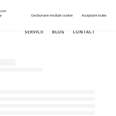
0
0
+40 734 001 001
duse
ce
Gestionare module cookie
Acceptare toate
SERVICII
BLOG
CONTACT