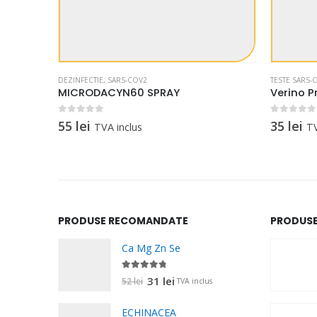
DEZINFECTIE
,
SARS-COV2
TESTE SARS-
MICRODACYN60 SPRAY
0
out of 5
0
out of 5
55
lei
35
lei
TVA inclus
TV
PRODUSE RECOMANDATE
PRODUSE
Ca Mg Zn Se
4.67
out of 5
Prețul
Prețul
31
lei
52
lei
TVA inclus
inițial
curent
ECHINACEA
a
este: