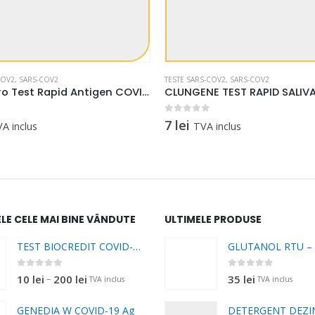
COV2
,
SARS-COV2
TESTE SARS-COV2
,
SARS-COV2
Verino Pro Test Rapid Antigen COVID-19 Nasal 5 Buc
0
out of 5
7
lei
A inclus
TVA inclus
LE CELE MAI BINE VÂNDUTE
ULTIMELE PRODUSE
TEST BIOCREDIT COVID-19Ag
0
out of 5
0
out of 5
Interval
–
10
lei
200
lei
35
lei
TVA inclus
TVA inclus
de
GENEDIA W COVID-19 Ag
prețuri: